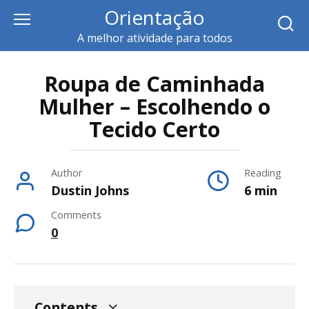
Skip
Orientação
to
A melhor atividade para todos
content
Roupa de Caminhada
Mulher – Escolhendo o
Tecido Certo
Author
Reading
Dustin Johns
6 min
Comments
0
Contents