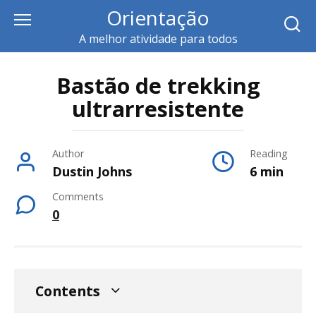
Skip
Orientação
to
A melhor atividade para todos
content
Bastão de trekking
ultrarresistente
Author
Reading
Dustin Johns
6 min
Comments
0
Contents