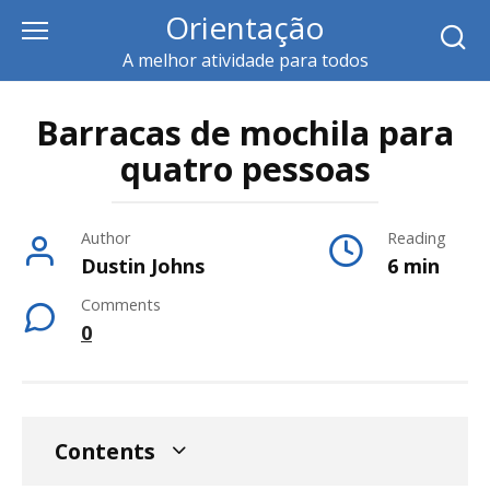
Skip
Orientação
to
A melhor atividade para todos
content
Barracas de mochila para
quatro pessoas
Author
Reading
Dustin Johns
6 min
Comments
0
Contents